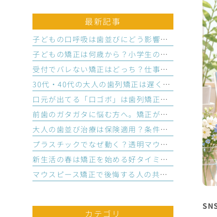
最新記事
子どもの口呼吸は歯並びにどう影響する？原因と家庭でできるトレーニング
子どもの矯正は何歳から？小学生の開始時期と相談すべき状態とは
受付でバレない矯正はどっち？仕事と両立できる選び方と3つの基準
30代・40代の大人の歯列矯正は遅くない？仕事と両立できる3つの理由
口元が出てる「口ゴボ」は歯列矯正で改善？横顔に悩む大人の治療法
前歯のガタガタに悩む方へ。矯正が必要か鏡でわかる歯並びセルフチェック
大人の歯並び治療は保険適用？条件となる疾患と医療費控除の活用法
プラスチックでなぜ動く？透明マウスピースで歯並びが整う仕組み
新生活の春は矯正を始める好タイミング？仕事と両立の不安を解消する理由
マウスピース矯正で後悔する人の共通点7つ｜始める前のセルフチェック
S
カテゴリ