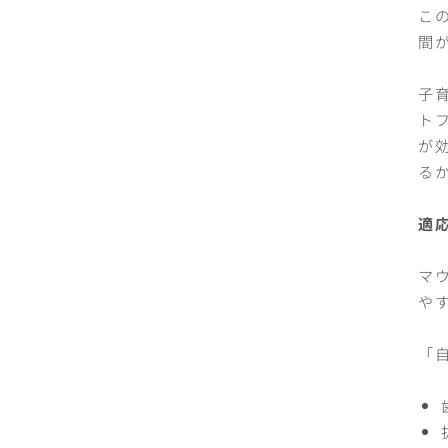
こ
間
子
ト
が
る
適
マ
や
「