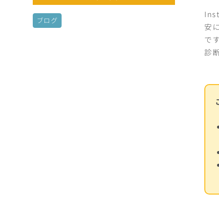
I
ブログ
安
で
診