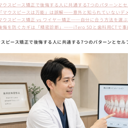
マウスピース矯正で後悔する人に共通する7つのパターンとセ
「マウスピースは万能」は誤解──意外と知られていないデ
マウスピース矯正 vs ワイヤー矯正──自分に合う方法を選
後悔を防ぐカギは「精密診断」──iTero 5Dと歯科用CTで
ウスピース矯正で後悔する人に共通する7つのパターンとセル