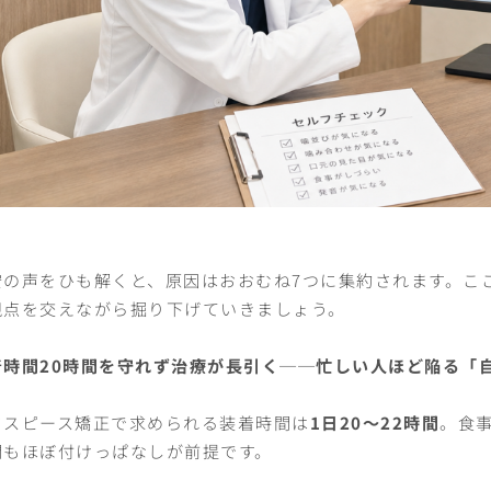
安の声をひも解くと、原因はおおむね7つに集約されます。こ
視点を交えながら掘り下げていきましょう。
着時間20時間を守れず治療が長引く──忙しい人ほど陥る「
ウスピース矯正で求められる装着時間は
1日20〜22時間
。食
間もほぼ付けっぱなしが前提です。