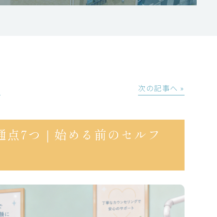
│
次の記事へ »
通点7つ｜始める前のセルフ