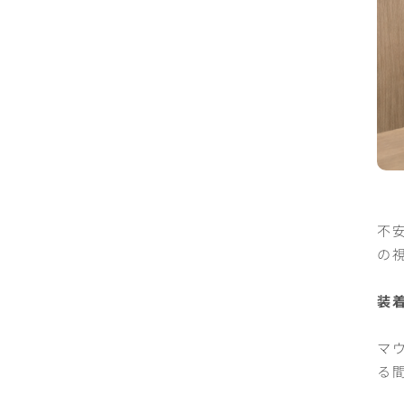
不
の
装
マ
る