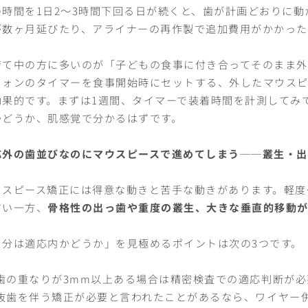
の時間を1日2〜3時間下回る日が続くと、歯が計画どおりに
が数ヶ月延びたり、アライナーの再作製で追加費用がかかった
育て中の方に多いのが「子どもの食事に付き合ってそのまま外
フォンのタイマーを食事開始時にセットする、外したマウスピ
効果的です。まずは1週間、タイマーで装着時間を計測してみ
かどうか、肌感覚で分かるはずです。
応外の歯並びなのにマウスピースで進めてしまう──叢生・
ウスピース矯正には得意な動きと苦手な動きがあります。軽度
すい一方、
骨格性の出っ歯や重度の叢生、大きな垂直的移動
自分は適応内かどうか」を見極めるポイントは次の3つです。
歯の重なりが3mm以上ある場合は精密検査での適応判断が必
抜歯を伴う矯正が必要と言われたことがあるなら、ワイヤー