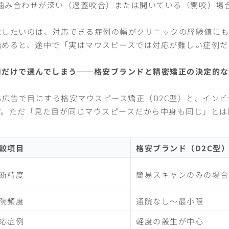
噛み合わせが深い（過蓋咬合）または開いている（開咬）場
意したいのは、対応できる症例の幅がクリニックの経験値に
始めると、途中で「実はマウスピースでは対応が難しい症例だ
用だけで選んでしまう──格安ブランドと精密矯正の決定的な
NS広告で目にする格安マウスピース矯正（D2C型）と、イン
す。ただ「見た目が同じマウスピースだから中身も同じ」とは
較項目
格安ブランド（D2C型
断精度
簡易スキャンのみの場合
院頻度
通院なし〜最小限
応症例
軽度の叢生が中心