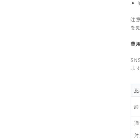
注
を
費
S
ま
比
診
通
対