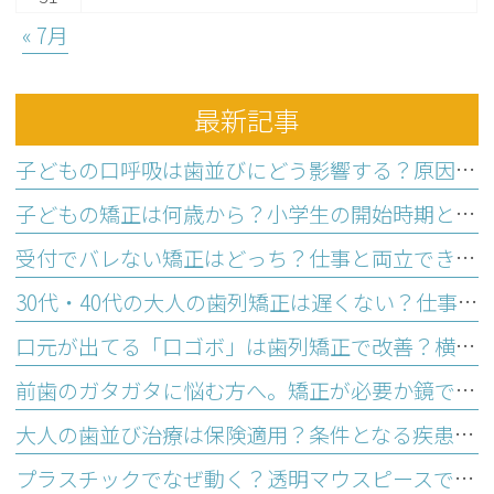
« 7月
最新記事
子どもの口呼吸は歯並びにどう影響する？原因と家庭でできるトレーニング
子どもの矯正は何歳から？小学生の開始時期と相談すべき状態とは
受付でバレない矯正はどっち？仕事と両立できる選び方と3つの基準
30代・40代の大人の歯列矯正は遅くない？仕事と両立できる3つの理由
口元が出てる「口ゴボ」は歯列矯正で改善？横顔に悩む大人の治療法
前歯のガタガタに悩む方へ。矯正が必要か鏡でわかる歯並びセルフチェック
大人の歯並び治療は保険適用？条件となる疾患と医療費控除の活用法
プラスチックでなぜ動く？透明マウスピースで歯並びが整う仕組み