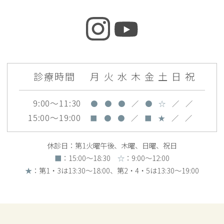
診療時間
月
火
水
木
金
土
日
祝
9:00～11:30
●
●
●
／
●
☆
／
／
15:00～19:00
■
●
●
／
■
★
／
／
休診日：第1火曜午後、木曜、日曜、祝日
■
：15:00〜18:30
☆
：9:00〜12:00
★
：第1・3は13:30～18:00、第2・4・5は13:30〜19:00