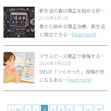
新生活の春は矯正を始める好タイミング？仕事と両立の不安を解消する理由
2026年6月1日
春から始める矯正治療、新生活
と両立できる…
[read more]
マウスピース矯正で後悔する人の共通点7つ｜始める前のセルフチェック
2026年5月22日
SNSの「つらかった」投稿が気
になるあな…
[read more]
2 / 60
<
1
2
3
4
5
...
10
20