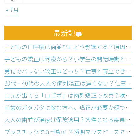
« 7月
最新記事
子どもの口呼吸は歯並びにどう影響する？原因と家庭でできるトレーニング
子どもの矯正は何歳から？小学生の開始時期と相談すべき状態とは
受付でバレない矯正はどっち？仕事と両立できる選び方と3つの基準
30代・40代の大人の歯列矯正は遅くない？仕事と両立できる3つの理由
口元が出てる「口ゴボ」は歯列矯正で改善？横顔に悩む大人の治療法
前歯のガタガタに悩む方へ。矯正が必要か鏡でわかる歯並びセルフチェック
大人の歯並び治療は保険適用？条件となる疾患と医療費控除の活用法
プラスチックでなぜ動く？透明マウスピースで歯並びが整う仕組み