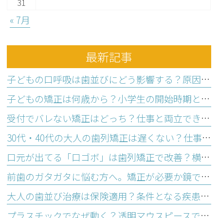
31
« 7月
最新記事
子どもの口呼吸は歯並びにどう影響する？原因と家庭でできるトレーニング
子どもの矯正は何歳から？小学生の開始時期と相談すべき状態とは
受付でバレない矯正はどっち？仕事と両立できる選び方と3つの基準
30代・40代の大人の歯列矯正は遅くない？仕事と両立できる3つの理由
口元が出てる「口ゴボ」は歯列矯正で改善？横顔に悩む大人の治療法
前歯のガタガタに悩む方へ。矯正が必要か鏡でわかる歯並びセルフチェック
大人の歯並び治療は保険適用？条件となる疾患と医療費控除の活用法
プラスチックでなぜ動く？透明マウスピースで歯並びが整う仕組み